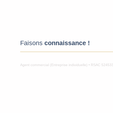
Faisons
connaissance !
Agent commercial (Entreprise individuelle) • RSAC 52453