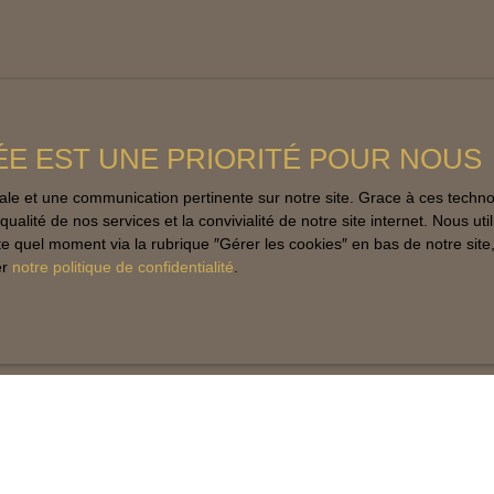
ÉE EST UNE PRIORITÉ POUR NOUS
imale et une communication pertinente sur notre site. Grace à ces tec
qualité de nos services et la convivialité de notre site internet. Nous 
 quel moment via la rubrique ″Gérer les cookies″ en bas de notre site,
er
notre politique de confidentialité
.