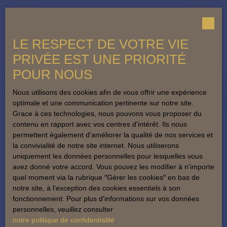
LE RESPECT DE VOTRE VIE
PRIVÉE EST UNE PRIORITÉ
POUR NOUS
Nous utilisons des cookies afin de vous offrir une expérience
optimale et une communication pertinente sur notre site.
Grace à ces technologies, nous pouvons vous proposer du
contenu en rapport avec vos centres d'intérêt. Ils nous
permettent également d'améliorer la qualité de nos services et
la convivialité de notre site internet. Nous utiliserons
uniquement les données personnelles pour lesquelles vous
ASSISTANTE COMMERCIALE
avez donné votre accord. Vous pouvez les modifier à n'importe
Accueil Pont-Audemer
quel moment via la rubrique ″Gérer les cookies″ en bas de
notre site, à l'exception des cookies essentiels à son
fonctionnement. Pour plus d'informations sur vos données
+33 2 32 41 13 11
personnelles, veuillez consulter
notre politique de confidentialité
.
Envoyer un e-mail