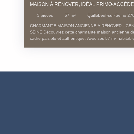
MAISON À RÉNOVER, IDÉAL PRIMO-ACCÉD
3
pièces
57
m²
Quillebeuf-sur-Seine 27
CHARMANTE MAISON ANCIENNE A RÉNOVER - CEN
SEINE Découvrez cette charmante maison ancienne de
cadre paisible et authentique. Avec ses 57 m² habitables
cette maison offre un potentiel exceptionnel pour ceux 
de rénovation ou une résidence pleine de charme. Au
trouverez un séjour de 19 m². La cuisine est pratique et
personnalisée selon vos goûts. Aux étages, 2 chambr
salle de douche et Wc offrant tout le confort nécessaire
typique des maisons anciennes, ajoute un charme sup
de ville. Le chauffage individuel assure une gestion én
que l'assainissement est déjà en place. Imaginez-vous
pleine d'histoire. Située à seulement 5 minutes à pie
proximité, cette maison est idéalement placée pour un
convivial. À 5 minutes en voiture, vous trouverez égal
pour des déplacements faciles. Pour les amoureux de l
jardin se trouvent à seulement 10 minutes en voiture. Él
fibre, cette maison est prête à accueillir les technolog
conservant son charme d'antan. * CENTRE VILLE *