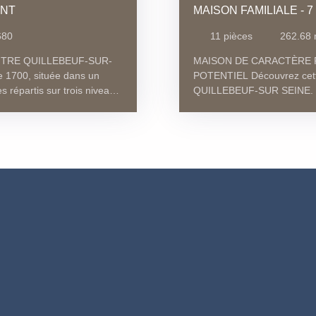
ENT
MAISON FAMILIALE - 
680
11
pièces
262.68
TRE QUILLEBEUF-SUR-
MAISON DE CARACTÈRE P
 1700, située dans un
POTENTIEL Découvrez cette
 répartis sur trois niveaux,
QUILLEBEUF-SUR SEINE. Ré
qui recherchent un projet
espace de vie spacieux et 
 rez-de-chaussée, vous
cour sans vis-à-vis. Cette
 fonctionnelle, prête à être
salle à manger avec chemi
es, un espace bureau, une
boudoir ouvert sur une gran
. Le toit en ardoise,
une cheminée, une grande 
plémentaire à cette maison
au rez-de-chaussée, et faisa
ergétique optimale, tandis
chaufferie ( double pompe
 vivre dans cette maison
dont une avec son cabinet d
d des commerces de
Possibilité de créer une sal
 mode de vie pratique et
belles chambres et une sa
ement des arrêts de bus
une buanderie. Au deuxième
a nature, un parc et un
chambres et une salle de b
igible au haut débit et à la
étage à la mezzanine. Toitur
ies modernes tout en
PVC. Ne manquez pas l'oppo
 PROCHE BAC * PROCHE
cocon familial. * VIABLE