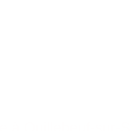
e à Quillebeuf-sur-