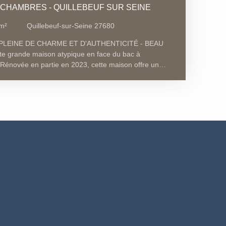
7 CHAMBRES - QUILLEBEUF SUR SEINE
m²
Quillebeuf-sur-Seine 27680
LEINE DE CHARME ET D'AUTHENTICITÉ - BEAU
 grande maison atypique en face du bac à
novée en partie en 2023, cette maison offre un
lumineux d'environ 260 m² sur trois niveaux avec une
 maison se compose comme il suit : une entrée, une
née attenante à une cuisine aménagée et équipée, un
de salle à manger donnant sur le jardin, un salon avec
chambre et une cave. Dans l'ancien cabinet médical
nt partie intégrante de la maison, y a été installé la
 à chaleur et ballon thermodynamique), deux chambres
e toilette, un bureau et des toilettes séparés.
le d'eau. Au premier étage, le palier dessert deux
lle de douche avec wc. un grenier aménageable avec
 étage, vous y retrouverez deux autres belles
ain. Grand garage avec accès possible par le premier
e ardoises, tout à l'égout, huisseries double vitrage
rtunité de transformer cette maison en un véritable
 DE PLAIN PIED * 7 CHAMBRES * JARDIN SANS VIS-À-