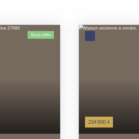
Sous offre
234 900
€