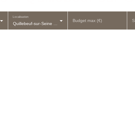
Localisation
Budget max (€)
S
Quillebeuf-sur-Seine (27680)