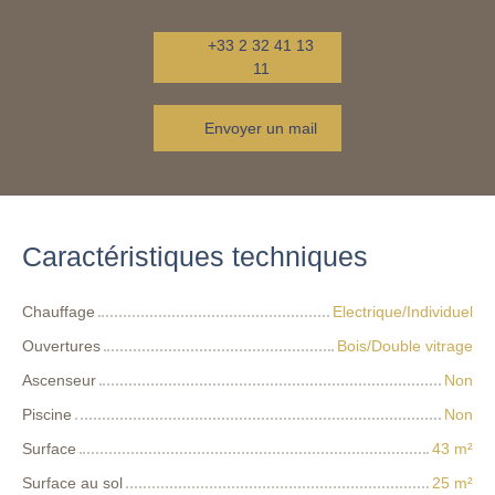
+33 2 32 41 13
11
Envoyer un mail
Caractéristiques techniques
Chauffage
Electrique/Individuel
Ouvertures
Bois/Double vitrage
Ascenseur
Non
Piscine
Non
Surface
43
m²
Surface au sol
25
m²