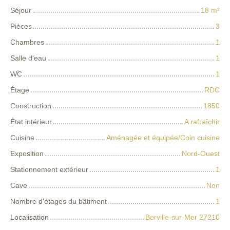
Séjour
18
m²
Pièces
3
Chambres
1
Salle d'eau
1
WC
1
Étage
RDC
Construction
1850
État intérieur
A rafraîchir
Cuisine
Aménagée et équipée/Coin cuisine
Exposition
Nord-Ouest
Stationnement extérieur
1
Cave
Non
Nombre d'étages du bâtiment
1
Localisation
Berville-sur-Mer 27210