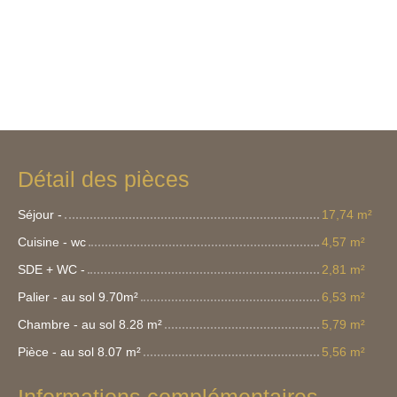
Détail des pièces
Séjour -
17,74 m²
Cuisine - wc
4,57 m²
SDE + WC -
2,81 m²
Palier - au sol 9.70m²
6,53 m²
Chambre - au sol 8.28 m²
5,79 m²
Pièce - au sol 8.07 m²
5,56 m²
Informations complémentaires