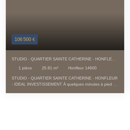
106 500
€
STUDIO - QUARTIER SAINTE CATHERINE - HONFLEUR
- IDEAL INVESTISSEMENT
1
pièce
25.81
m²
Honfleur 14600
STUDIO - QUARTIER SAINTE CATHERINE - HONFLEUR
- IDEAL INVESTISSEMENT À quelques minutes à pied du
célèbre Vieux Bassin, ce studio chaleureux bénéficie d’un
emplacement privilégié dans le centre historique de
Honfleur. Au premier étage d'un petit immeuble en
copropriété, ce studio d'environ 26 m2 vendu meublé,
offre un bel espace de vie avec un coin salon, un coin
chambre, un coin cuisine aménagée et équipée ainsi
qu'une salle de bain avec WC. Situé dans le quartier très