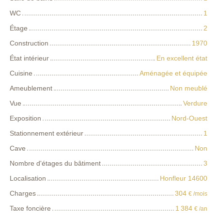
WC
1
Étage
2
Construction
1970
État intérieur
En excellent état
Cuisine
Aménagée et équipée
Ameublement
Non meublé
Vue
Verdure
Exposition
Nord-Ouest
Stationnement extérieur
1
Cave
Non
Nombre d'étages du bâtiment
3
Localisation
Honfleur 14600
Charges
304
€ /mois
Taxe foncière
1 384
€ /an