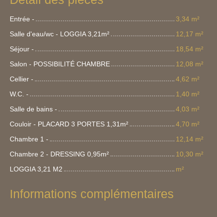
Entrée -
3,34 m²
Salle d'eau/wc - LOGGIA 3,21m²
12,17 m²
Séjour -
18,54 m²
Salon - POSSIBILITÉ CHAMBRE
12,08 m²
Cellier -
4,62 m²
W.C. -
1,40 m²
Salle de bains -
4,03 m²
Couloir - PLACARD 3 PORTES 1,31m²
4,70 m²
Chambre 1 -
12,14 m²
Chambre 2 - DRESSING 0,95m²
10,30 m²
LOGGIA 3,21 M2
m²
Informations complémentaires