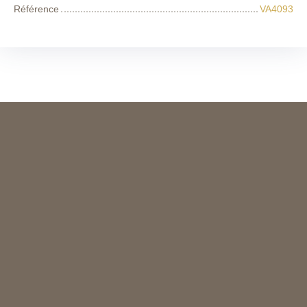
Référence
VA4093
+
−