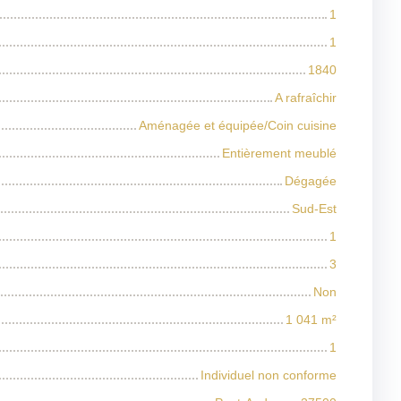
1
1
1840
A rafraîchir
Aménagée et équipée/Coin cuisine
Entièrement meublé
Dégagée
Sud-Est
1
3
Non
1 041
m²
1
Individuel non conforme