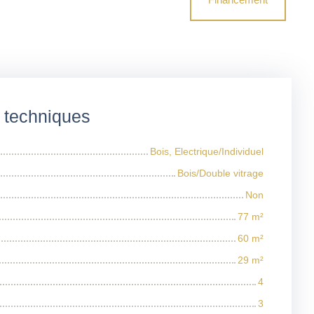
s techniques
Bois, Electrique/Individuel
Bois/Double vitrage
Non
77
m²
60
m²
29
m²
4
3