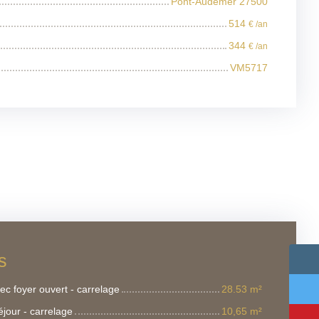
Pont-Audemer 27500
514
€ /an
344
€ /an
VM5717
s
ec foyer ouvert - carrelage
28.53 m²
éjour - carrelage
10,65 m²