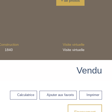
+ de photos
Construction
Visite virtuelle
1840
Visite virtuelle
Vendu
Calculatrice
Ajouter aux favoris
Imprimer
Financement