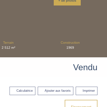
+ de photos
Terrain
Construction
2 512
m²
1969
Vendu
Calculatrice
Ajouter aux favoris
Imprimer
Financement