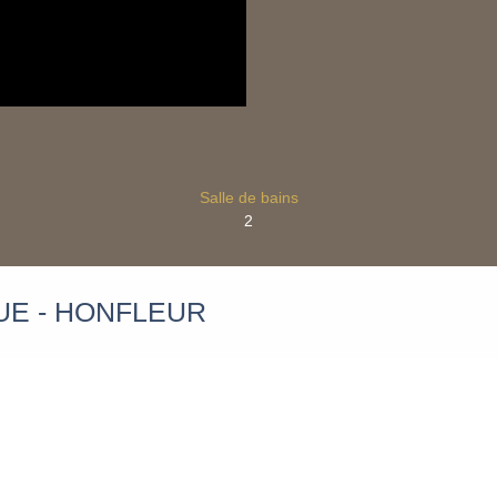
Salle de bains
2
UE - HONFLEUR