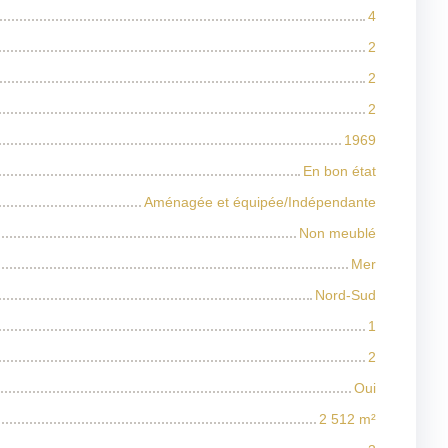
4
2
2
2
1969
En bon état
Aménagée et équipée/Indépendante
Non meublé
Mer
Nord-Sud
1
2
Oui
2 512
m²