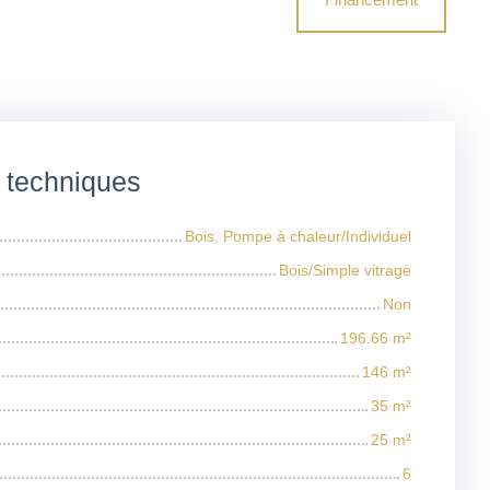
s techniques
Bois, Pompe à chaleur/Individuel
Bois/Simple vitrage
Non
196.66
m²
146
m²
35
m²
25
m²
6