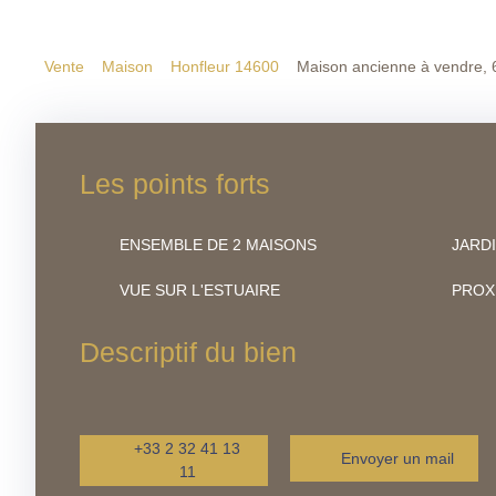
Vente
Maison
Honfleur 14600
Maison ancienne à vendre, 6
Les points forts
ENSEMBLE DE 2 MAISONS
JARD
VUE SUR L'ESTUAIRE
PROXI
Descriptif du bien
+33 2 32 41 13
Envoyer un mail
11