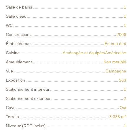
Salle de bains
1
Salle d'eau
1
WC
1
Construction
2006
État intérieur
En bon état
Cuisine
Aménagée et équipée/Américaine
Ameublement
Non meublé
Vue
Campagne
Exposition
Sud
Stationnement intérieur
1
Stationnement extérieur
2
Cave
Oui
Terrain
3 335
m²
Niveaux (RDC inclus)
1