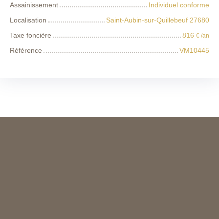
Assainissement
Individuel conforme
Localisation
Saint-Aubin-sur-Quillebeuf 27680
Taxe foncière
816
€ /an
Référence
VM10445