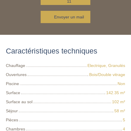
11
Envoyer un mail
Caractéristiques techniques
Chauffage
Electrique, Granulés
Ouvertures
Bois/Double vitrage
Piscine
Non
Surface
142.35
m²
Surface au sol
102
m²
Séjour
58
m²
Pièces
5
Chambres
4