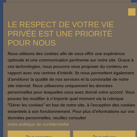
Adresse de votre bien
LE RESPECT DE VOTRE VIE
Estimer mon bien
PRIVÉE EST UNE PRIORITÉ
POUR NOUS
Nous utilisons des cookies afin de vous offrir une expérience
optimale et une communication pertinente sur notre site. Grace à
ces technologies, nous pouvons vous proposer du contenu en
rapport avec vos centres d'intérêt. Ils nous permettent également
d'améliorer la qualité de nos services et la convivialité de notre
site internet. Nous utiliserons uniquement les données
personnelles pour lesquelles vous avez donné votre accord. Vous
pouvez les modifier à n'importe quel moment via la rubrique
″Gérer les cookies″ en bas de notre site, à l'exception des cookies
essentiels à son fonctionnement. Pour plus d'informations sur vos
données personnelles, veuillez consulter
notre politique de confidentialité
.
Tout accepter
Tout refuser