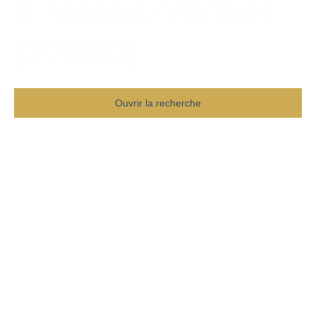
à Marais-Vernier
(27680)
Ouvrir la recherche
Type d'offre
Vente
Type de bien
Maison
Localisation
Marais-Vernier (27680)
Budget max (€)
Surface min (m²)