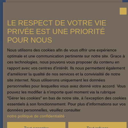
Adresse de votre bien
LE RESPECT DE VOTRE VIE
Estimer mon bien
PRIVÉE EST UNE PRIORITÉ
POUR NOUS
Nous utilisons des cookies afin de vous offrir une expérience
optimale et une communication pertinente sur notre site. Grace à
ces technologies, nous pouvons vous proposer du contenu en
rapport avec vos centres d'intérêt. Ils nous permettent également
d'améliorer la qualité de nos services et la convivialité de notre
site internet. Nous utiliserons uniquement les données
personnelles pour lesquelles vous avez donné votre accord. Vous
pouvez les modifier à n'importe quel moment via la rubrique
″Gérer les cookies″ en bas de notre site, à l'exception des cookies
essentiels à son fonctionnement. Pour plus d'informations sur vos
données personnelles, veuillez consulter
notre politique de confidentialité
.
Tout accepter
Tout refuser